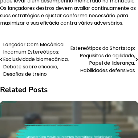
pode levar a um desempenho melhorado no montículo.
Os lançadores destros devem avaliar continuamente as
suas estratégias e ajustar conforme necessário para
maximizar a sua eficácia contra vários adversários.
Lançador Com Mecânica
Post
Estereótipos do Shortstop:
Incomum Estereótipos:
Requisitos de agilidade,
navigation
Exclusividade biomecânica,
Papel de liderança,
Debate sobre eficácia,
Habilidades defensivas
Desafios de treino
Related Posts