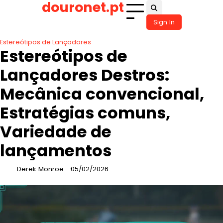
douronet.pt
Skip
to
Sign In
content
Estereótipos de Lançadores
Estereótipos de
Lançadores Destros:
Mecânica convencional,
Estratégias comuns,
Variedade de
lançamentos
Derek Monroe
05/02/2026