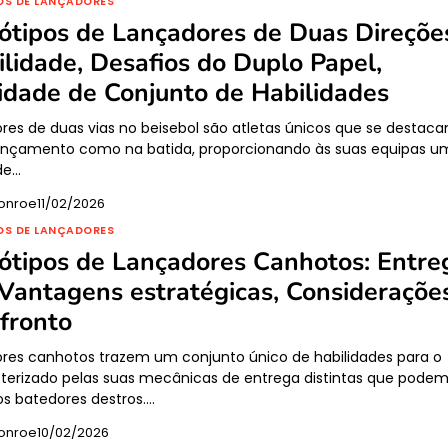
OS DE LANÇADORES
ótipos de Lançadores de Duas Direçõe
ilidade, Desafios do Duplo Papel,
idade de Conjunto de Habilidades
res de duas vias no beisebol são atletas únicos que se destac
lançamento como na batida, proporcionando às suas equipas u
ade…
onroe
11/02/2026
OS DE LANÇADORES
ótipos de Lançadores Canhotos: Entre
 Vantagens estratégicas, Consideraçõe
fronto
res canhotos trazem um conjunto único de habilidades para o
cterizado pelas suas mecânicas de entrega distintas que pode
os batedores destros.…
onroe
10/02/2026