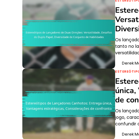
ESTEREÓTIP
Estere
Versat
Divers
Os lançado
tanto no 
versatilid
Derek M
ESTEREÓTIP
Estere
única,
de con
Os lançado
jogo, cara
confundir 
Derek M