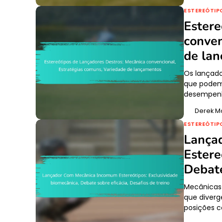
ESTEREÓTIP
Estere
conven
de la
Os lançado
que podem 
desempenh
Derek M
ESTEREÓTIP
Lança
Estere
Debate
Mecânicas
que diverg
posições c