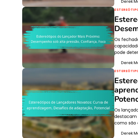
Derek M
ESTEREÓTIP
Estere
Desemp
Os fechado
capacidade
pode deter
Derek M
ESTEREÓTIP
Estere
aprend
Potenc
Os lançad
destacam a
como são a
Derek M