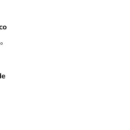
co
to
de