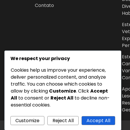
Contato
Div
Hab
Est
Vet
Exp
Per
Est
We respect your privacy
Can
Cookies help us improve your experience,
Van
deliver personalized content, and analyze
Con
traffic. You can choose which cookies to
Apa
allow by clicking
Customize
. Click
Accept
Les
All
to consent or
Reject All
to decline non-
Res
essential cookies.
Ge
Customize
Reject All
Accept All