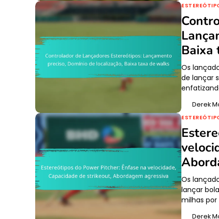
ESTEREÓTIP
Contro
Lançam
Baixa 
Os lançado
de lançar 
enfatizand
Derek M
ESTEREÓTIP
Estere
veloci
Abord
Os lançado
lançar bol
milhas por
Derek M