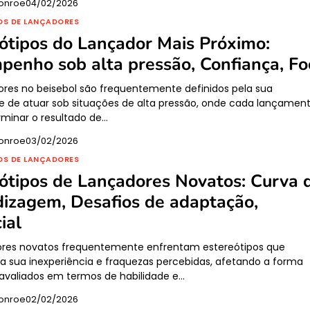
onroe
04/02/2026
OS DE LANÇADORES
ótipos do Lançador Mais Próximo:
enho sob alta pressão, Confiança, Fo
res no beisebol são frequentemente definidos pela sua
 de atuar sob situações de alta pressão, onde cada lançamen
minar o resultado de…
onroe
03/02/2026
OS DE LANÇADORES
ótipos de Lançadores Novatos: Curva 
izagem, Desafios de adaptação,
ial
ores novatos frequentemente enfrentam estereótipos que
 sua inexperiência e fraquezas percebidas, afetando a forma
valiados em termos de habilidade e…
onroe
02/02/2026