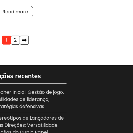
Read more
1
2
ções recentes
cher Inicial: Gestão de jogo,
ilidades de liderança,
ratégias defensivas
ereótipos de Lançadores de
s Direções: Versatilidade,
afios do Duplo Papel,