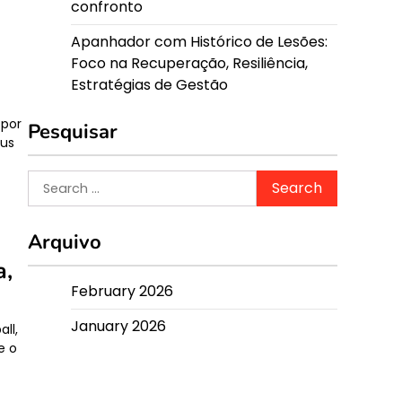
confronto
Apanhador com Histórico de Lesões:
Foco na Recuperação, Resiliência,
Estratégias de Gestão
 por
Pesquisar
eus
Search
for:
Arquivo
a,
February 2026
January 2026
ll,
e o