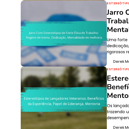
ESTEREÓTIP
Jarro 
Trabal
Mental
Uma forte 
dedicação,
rigorosos 
Derek M
ESTEREÓTIP
Estere
Benefí
Mento
Os lançado
trazendo u
desempen
Derek M