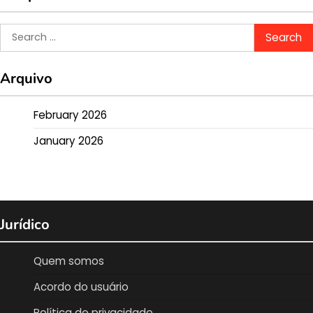
Search
for:
Arquivo
February 2026
January 2026
Jurídico
Quem somos
Acordo do usuário
Política de privacidade