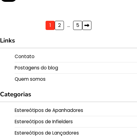
Posts
1
2
…
5
pagination
Links
Contato
Postagens do blog
Quem somos
Categorias
Estereótipos de Apanhadores
Estereótipos de Infielders
Estereótipos de Lançadores