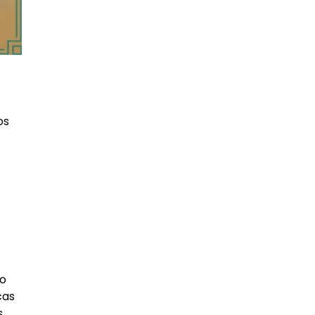
os
to
cas
.