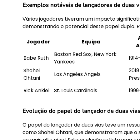
Exemplos notáveis de lançadores de duas 
Vários jogadores tiveram um impacto significat
demonstrando o potencial deste papel duplo. E
Jogador
Equipa
A
Boston Red Sox, New York
Babe Ruth
1914
Yankees
Shohei
2018
Los Angeles Angels
Ohtani
Pres
Rick Ankiel
St. Louis Cardinals
1999
Evolução do papel do lançador de duas via
O papel do lançador de duas vias teve um ressu
como Shohei Ohtani, que demonstraram que o 
ao mais alto nível. Esta evolução reflete uma cr