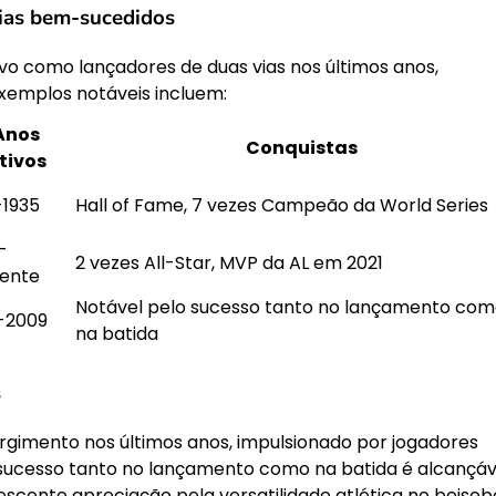
vias bem-sucedidos
ivo como lançadores de duas vias nos últimos anos,
xemplos notáveis incluem:
Anos
Conquistas
tivos
-1935
Hall of Fame, 7 vezes Campeão da World Series
-
2 vezes All-Star, MVP da AL em 2021
ente
Notável pelo sucesso tanto no lançamento co
-2009
na batida
s
rgimento nos últimos anos, impulsionado por jogadores
sucesso tanto no lançamento como na batida é alcançáv
escente apreciação pela versatilidade atlética no beisebo