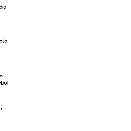
dia
ento
os
ebol
o