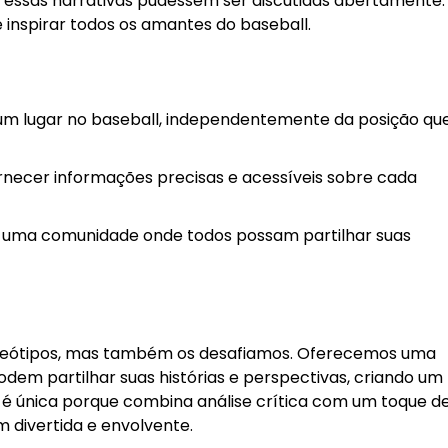
essas narrativas pudessem ser discutidas abertamente.
e inspirar todos os amantes do baseball.
 um lugar no baseball, independentemente da posição qu
ecer informações precisas e acessíveis sobre cada
 uma comunidade onde todos possam partilhar suas
tereótipos, mas também os desafiamos. Oferecemos uma
odem partilhar suas histórias e perspectivas, criando um
m é única porque combina análise crítica com um toque d
 divertida e envolvente.