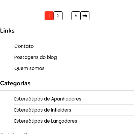
Posts
1
2
…
5
pagination
Links
Contato
Postagens do blog
Quem somos
Categorias
Estereótipos de Apanhadores
Estereótipos de Infielders
Estereótipos de Lançadores