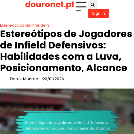
douronet.pt
Skip
to
Sign In
content
Estereótipos de Infielders
Estereótipos de Jogadores
de Infield Defensivos:
Habilidades com a Luva,
Posicionamento, Alcance
Derek Monroe
20/01/2026