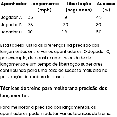
Apanhador
Lançamento
Libertação
Sucesso
(mph)
(segundos)
(%)
Jogador A
85
1.9
45
Jogador B
78
2.0
30
Jogador C
90
1.8
50
Esta tabela ilustra as diferenças na precisão dos
lançamentos entre vários apanhadores. O Jogador C,
por exemplo, demonstra uma velocidade de
lançamento e um tempo de libertação superiores,
contribuindo para uma taxa de sucesso mais alta na
prevenção de roubos de bases.
Técnicas de treino para melhorar a precisão dos
lançamentos
Para melhorar a precisão dos lançamentos, os
apanhadores podem adotar várias técnicas de treino.