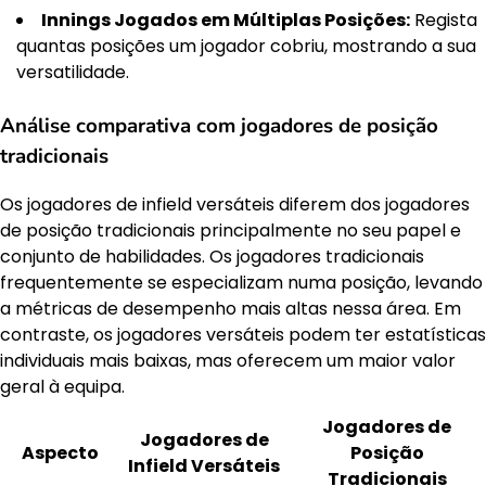
Innings Jogados em Múltiplas Posições:
Regista
quantas posições um jogador cobriu, mostrando a sua
versatilidade.
Análise comparativa com jogadores de posição
tradicionais
Os jogadores de infield versáteis diferem dos jogadores
de posição tradicionais principalmente no seu papel e
conjunto de habilidades. Os jogadores tradicionais
frequentemente se especializam numa posição, levando
a métricas de desempenho mais altas nessa área. Em
contraste, os jogadores versáteis podem ter estatísticas
individuais mais baixas, mas oferecem um maior valor
geral à equipa.
Jogadores de
Jogadores de
Aspecto
Posição
Infield Versáteis
Tradicionais