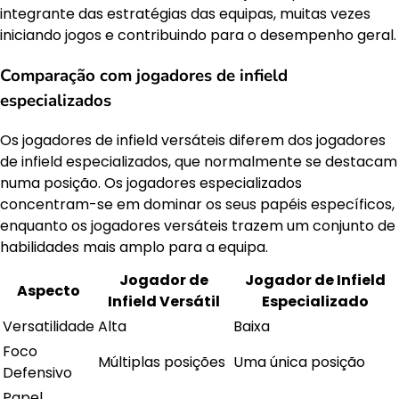
integrante das estratégias das equipas, muitas vezes
iniciando jogos e contribuindo para o desempenho geral.
Comparação com jogadores de infield
especializados
Os jogadores de infield versáteis diferem dos jogadores
de infield especializados, que normalmente se destacam
numa posição. Os jogadores especializados
concentram-se em dominar os seus papéis específicos,
enquanto os jogadores versáteis trazem um conjunto de
habilidades mais amplo para a equipa.
Jogador de
Jogador de Infield
Aspecto
Infield Versátil
Especializado
Versatilidade
Alta
Baixa
Foco
Múltiplas posições
Uma única posição
Defensivo
Papel