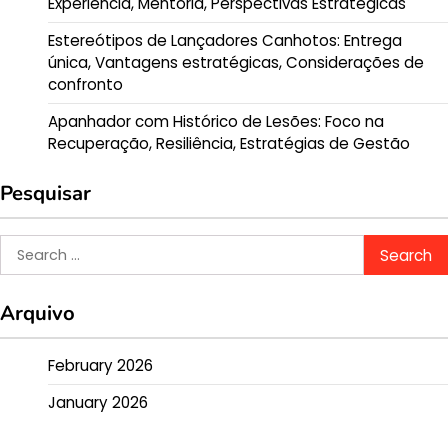
Experiência, Mentoria, Perspectivas Estratégicas
Estereótipos de Lançadores Canhotos: Entrega
única, Vantagens estratégicas, Considerações de
confronto
Apanhador com Histórico de Lesões: Foco na
Recuperação, Resiliência, Estratégias de Gestão
Pesquisar
Search
for:
Arquivo
February 2026
January 2026