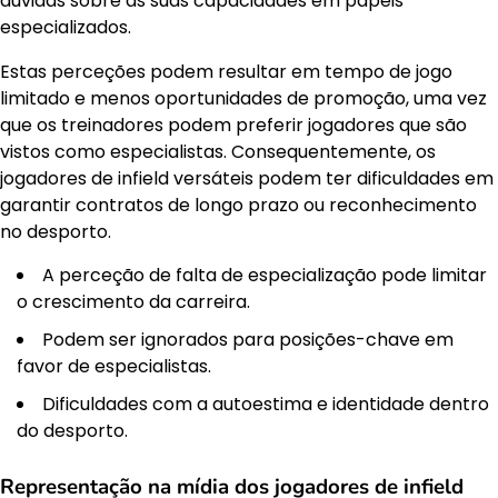
dúvidas sobre as suas capacidades em papéis
especializados.
Estas perceções podem resultar em tempo de jogo
limitado e menos oportunidades de promoção, uma vez
que os treinadores podem preferir jogadores que são
vistos como especialistas. Consequentemente, os
jogadores de infield versáteis podem ter dificuldades em
garantir contratos de longo prazo ou reconhecimento
no desporto.
A perceção de falta de especialização pode limitar
o crescimento da carreira.
Podem ser ignorados para posições-chave em
favor de especialistas.
Dificuldades com a autoestima e identidade dentro
do desporto.
Representação na mídia dos jogadores de infield