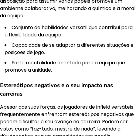
disposição para assumir vários papéis promove um
ambiente colaborativo, melhorando a química e a moral
da equipa.
Conjunto de habilidades versátil que contribui para
a flexibilidade da equipa.
Capacidade de se adaptar a diferentes situações e
posições de jogo.
Forte mentalidade orientada para a equipa que
promove a unidade.
Estereótipos negativos e o seu impacto nas
carreiras
Apesar das suas forças, os jogadores de infield versáteis
frequentemente enfrentam estereótipos negativos que
podem dificultar o seu avanço na carreira. Podem ser
vistos como “faz-tudo, mestre de nada”, levando a