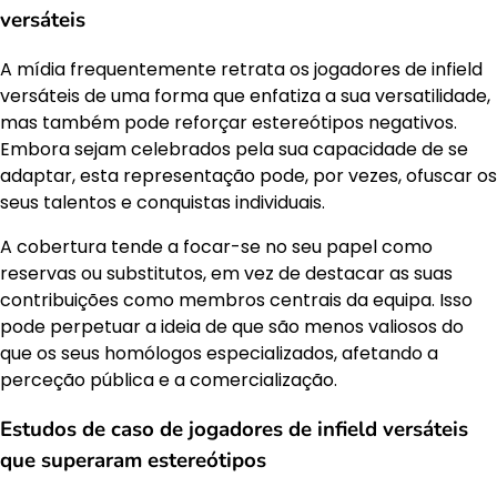
versáteis
A mídia frequentemente retrata os jogadores de infield
versáteis de uma forma que enfatiza a sua versatilidade,
mas também pode reforçar estereótipos negativos.
Embora sejam celebrados pela sua capacidade de se
adaptar, esta representação pode, por vezes, ofuscar os
seus talentos e conquistas individuais.
A cobertura tende a focar-se no seu papel como
reservas ou substitutos, em vez de destacar as suas
contribuições como membros centrais da equipa. Isso
pode perpetuar a ideia de que são menos valiosos do
que os seus homólogos especializados, afetando a
perceção pública e a comercialização.
Estudos de caso de jogadores de infield versáteis
que superaram estereótipos