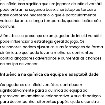
do infield. Isso significa que um jogador de infield versátil
pode entrar na segunda base, shortstop ou terceira
base conforme necessário, o que é particularmente
valioso durante a longa temporada, quando lesões são
comuns.
Além disso, a presença de um jogador de infield versátil
pode influenciar a estratégia geral do jogo. Os
treinadores podem ajustar as suas formações de forma
dinâmica, o que pode levar a melhores confrontos
contra lançadores adversários e aumentar as chances
da equipa de vencer.
Influência na química da equipa e adaptabilidade
Os jogadores de infield versáteis contribuem
significativamente para a química da equipa ao
promover um ambiente colaborativo. A sua disposição
para desempenhar diferentes papéis ajuda a construir