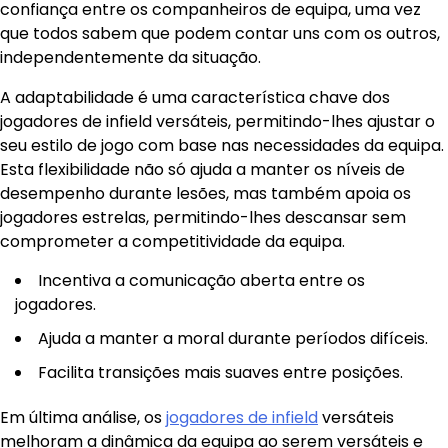
confiança entre os companheiros de equipa, uma vez
que todos sabem que podem contar uns com os outros,
independentemente da situação.
A adaptabilidade é uma característica chave dos
jogadores de infield versáteis, permitindo-lhes ajustar o
seu estilo de jogo com base nas necessidades da equipa.
Esta flexibilidade não só ajuda a manter os níveis de
desempenho durante lesões, mas também apoia os
jogadores estrelas, permitindo-lhes descansar sem
comprometer a competitividade da equipa.
Incentiva a comunicação aberta entre os
jogadores.
Ajuda a manter a moral durante períodos difíceis.
Facilita transições mais suaves entre posições.
Em última análise, os
jogadores de infield
versáteis
melhoram a dinâmica da equipa ao serem versáteis e