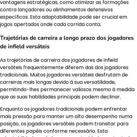
vantagens estratégicas, como otimizar as formações
contra lançadores ou alinhamentos defensivos
específicos. Esta adaptabilidade pode ser crucial em
jogos apertados onde cada corrida conta.
Trajetórias de carreira a longo prazo dos jogadores
de infield versáteis
As trajetórias de carreira dos jogadores de infield
versáteis frequentemente diferem das dos jogadores
tradicionais. Muitos jogadores versáteis desfrutam de
carreiras mais longas devido à sua versatilidade,
permitindo-lhes permanecer valiosos mesmo à medida
que as suas habilidades principais podem declinar.
Enquanto os jogadores tradicionais podem enfrentar
mais pressão para manter um alto desempenho numa
posição, os jogadores versáteis podem transitar para
diferentes papéis conforme necessário. Esta