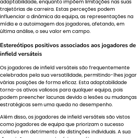
adaptabilidade, enquanto impõem limitações nas suas
trajetórias de carreira. Estas perceções podem
influenciar a dinâmica da equipa, as representações na
mídia e a autoimagem dos jogadores, afetando, em
última análise, o seu valor em campo.
Estereótipos positivos associados aos jogadores de
infield versáteis
Os jogadores de infield versáteis são frequentemente
celebrados pela sua versatilidade, permitindo-lhes jogar
várias posições de forma eficaz. Esta adaptabilidade
torna-os ativos valiosos para qualquer equipa, pois
podem preencher lacunas devido a lesões ou mudanças
estratégicas sem uma queda no desempenho.
Além disso, os jogadores de infield versáteis são vistos
como jogadores de equipa que priorizam o sucesso
coletivo em detrimento de distinções individuais. A sua