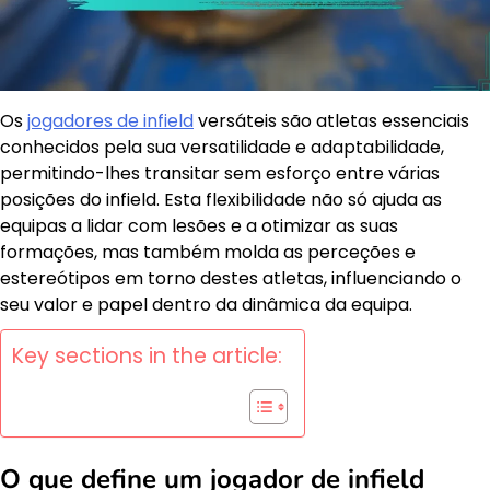
Os
jogadores de infield
versáteis são atletas essenciais
conhecidos pela sua versatilidade e adaptabilidade,
permitindo-lhes transitar sem esforço entre várias
posições do infield. Esta flexibilidade não só ajuda as
equipas a lidar com lesões e a otimizar as suas
formações, mas também molda as perceções e
estereótipos em torno destes atletas, influenciando o
seu valor e papel dentro da dinâmica da equipa.
Key sections in the article:
O que define um jogador de infield