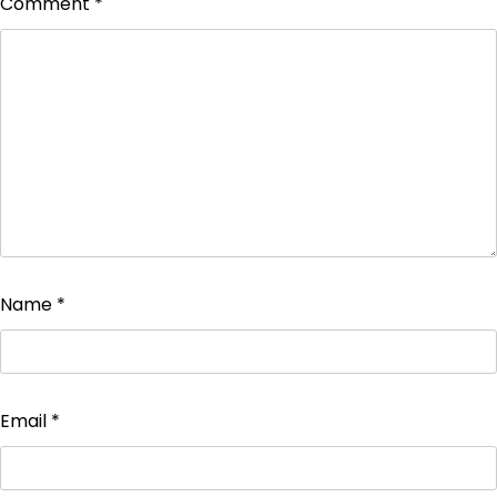
Comment
*
Name
*
Email
*