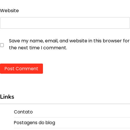
Website
Save my name, email, and website in this browser for
the next time I comment.
Links
Contato
Postagens do blog