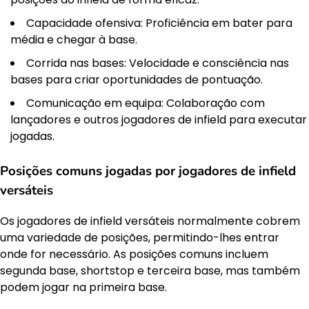
Capacidade ofensiva: Proficiência em bater para
média e chegar à base.
Corrida nas bases: Velocidade e consciência nas
bases para criar oportunidades de pontuação.
Comunicação em equipa: Colaboração com
lançadores e outros jogadores de infield para executar
jogadas.
Posições comuns jogadas por jogadores de infield
versáteis
Os jogadores de infield versáteis normalmente cobrem
uma variedade de posições, permitindo-lhes entrar
onde for necessário. As posições comuns incluem
segunda base, shortstop e terceira base, mas também
podem jogar na primeira base.