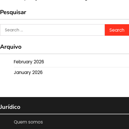
Pesquisar
Search
for:
Arquivo
February 2026
January 2026
Jurídico
Quem somos