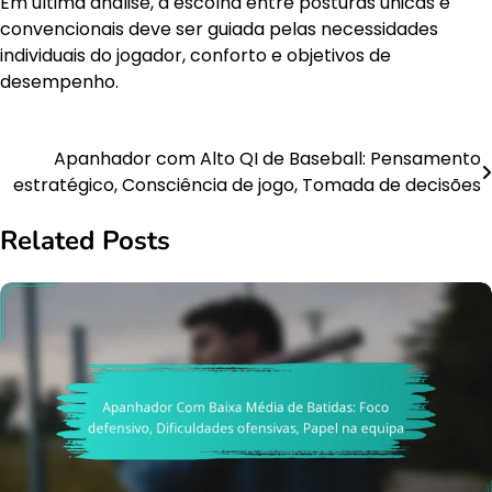
Em última análise, a escolha entre posturas únicas e
convencionais deve ser guiada pelas necessidades
individuais do jogador, conforto e objetivos de
desempenho.
Apanhador com Alto QI de Baseball: Pensamento
Post
estratégico, Consciência de jogo, Tomada de decisões
navigation
Related Posts