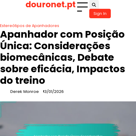
douronet.pt
Skip
to
Sign In
content
Estereótipos de Apanhadores
Apanhador com Posição
Única: Considerações
biomecânicas, Debate
sobre eficácia, Impactos
do treino
Derek Monroe
13/01/2026