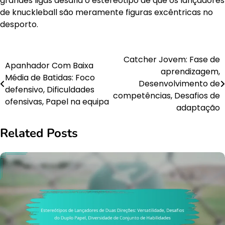
grandes ligas desafia o estereótipo de que os lançadores
de knuckleball são meramente figuras excêntricas no
desporto.
Catcher Jovem: Fase de
Post
Apanhador Com Baixa
aprendizagem,
Média de Batidas: Foco
navigation
Desenvolvimento de
defensivo, Dificuldades
competências, Desafios de
ofensivas, Papel na equipa
adaptação
Related Posts