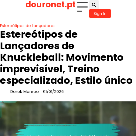
douronet.pt
Skip
to
Sign In
content
Estereótipos de Lançadores
Estereótipos de
Lançadores de
Knuckleball: Movimento
imprevisível, Treino
especializado, Estilo único
Derek Monroe
21/01/2026