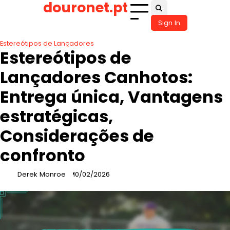
douronet.pt
Skip
to
Sign In
content
Estereótipos de Lançadores
Estereótipos de
Lançadores Canhotos:
Entrega única, Vantagens
estratégicas,
Considerações de
confronto
Derek Monroe
10/02/2026