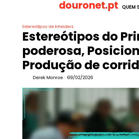
douronet.pt
Skip
QUEM 
to
content
Estereótipos de Infielders
Estereótipos do Pr
poderosa, Posicio
Produção de corri
Derek Monroe
09/02/2026