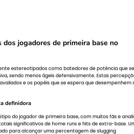
 dos jogadores de primeira base no
ente estereotipados como batedores de potência que s
iva, sendo menos ágeis defensivamente. Estas percepçõ
avaliados e os papéis que se espera que desempenhem 
a definidora
ipo do jogador de primeira base, com muitos fãs e anali
ais significativos de home runs e hits de extra-base. U
erado para alcançar uma percentagem de slugging