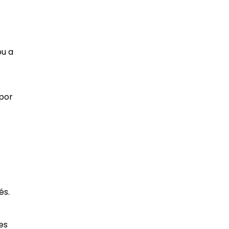
ou a
 por
és.
es