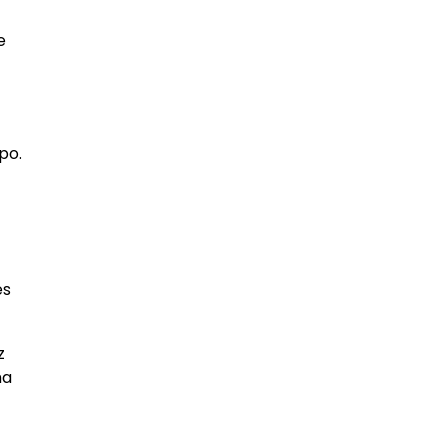
e
po.
es
z
ma