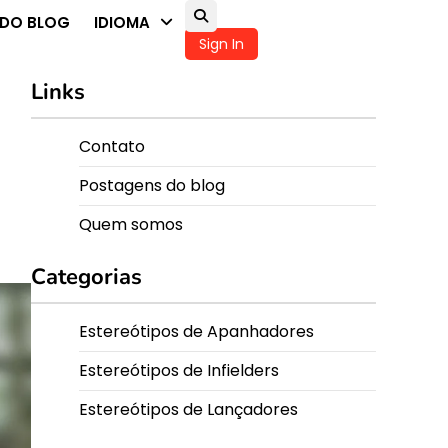
DO BLOG
IDIOMA
Sign In
Links
Contato
Postagens do blog
Quem somos
Categorias
Estereótipos de Apanhadores
Estereótipos de Infielders
Estereótipos de Lançadores