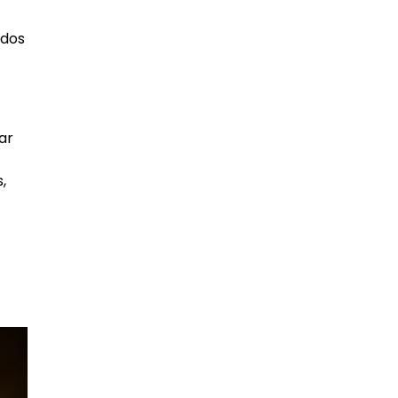
ados
ar
,